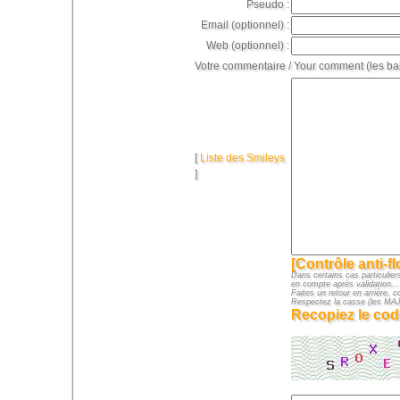
Pseudo :
Email (optionnel) :
Web (optionnel) :
Votre commentaire / Your comment (les ba
[
Liste des Smileys
]
[Contrôle anti-f
Dans certains cas particuliers
en compte après validation...
Faites un retour en arrière, c
Respectez la casse (les M
Recopiez le cod